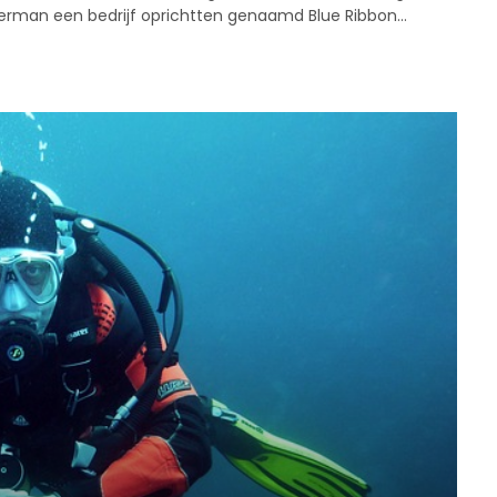
werman een bedrijf oprichtten genaamd Blue Ribbon…