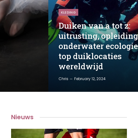
KLEDING
Duiken van a tot z:
uitrusting, opleiding
onderwater ecologie
top duiklocaties
wereldwijd
Chris
February 12, 2024
Nieuws