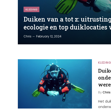
KLEDING
Duiken van a tot z: uitrustin
ecologie en top duiklocaties
Chris
February 12, 2024
KLEDIN
Duike
onde
were
By
Chris
Het dui
onderw