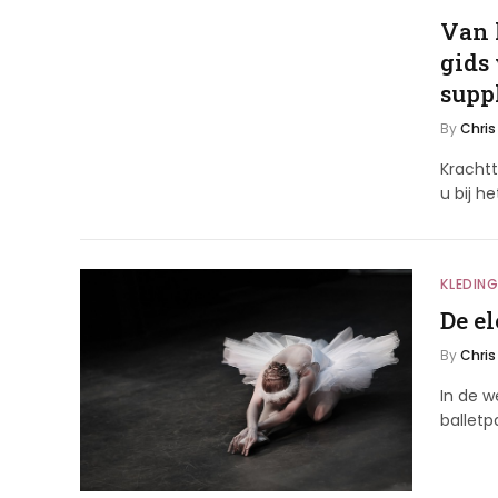
Van 
gids 
supp
By
Chris
Krachtt
u bij h
KLEDIN
De e
By
Chris
In de w
balletp