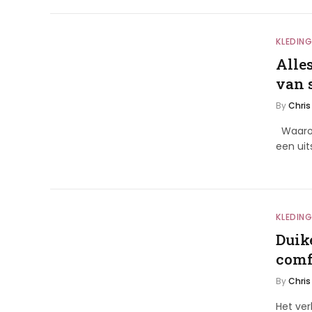
KLEDIN
Alle
van 
By
Chris
Waarom
een uit
KLEDIN
Duik
comfo
By
Chris
Het ver