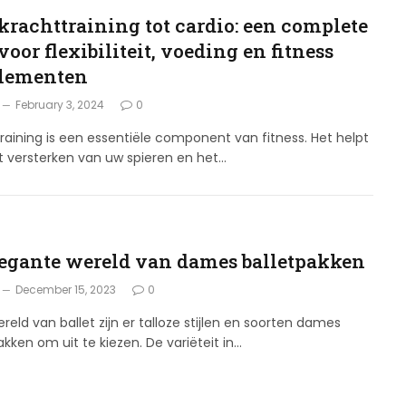
krachttraining tot cardio: een complete
voor flexibiliteit, voeding en fitness
lementen
February 3, 2024
0
raining is een essentiële component van fitness. Het helpt
et versterken van uw spieren en het…
G
legante wereld van dames balletpakken
December 15, 2023
0
ereld van ballet zijn er talloze stijlen en soorten dames
akken om uit te kiezen. De variëteit in…