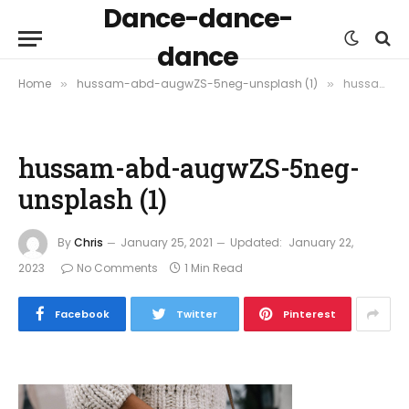
Dance-dance-
dance
Home
hussam-abd-augwZS-5neg-unsplash (1)
hussam-abd-augwZS-5neg-unsplash (1)
»
»
hussam-abd-augwZS-5neg-
unsplash (1)
By
Chris
January 25, 2021
Updated:
January 22,
2023
No Comments
1 Min Read
Facebook
Twitter
Pinterest