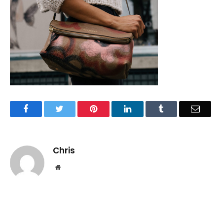
Facebook
Twitter
Pinterest
LinkedIn
Tumblr
Email
Chris
Website