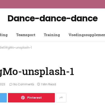
Dance-dance-dance
ding
Teamsport
Training
Voedingssuppleme
7BeSWgMo-unsplash-1
gMo-unsplash-1
2023
No Comments
1 Min Read
Pinterest