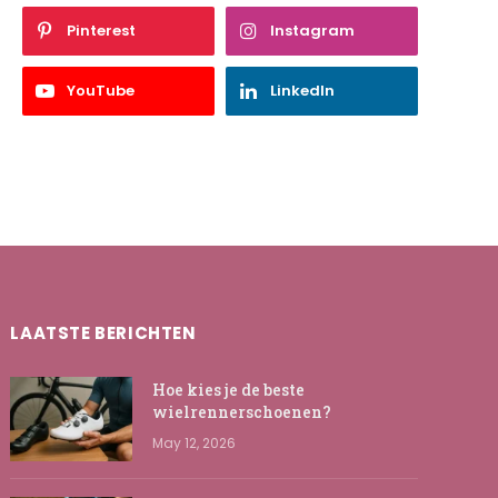
Pinterest
Instagram
e
YouTube
LinkedIn
LAATSTE BERICHTEN
Hoe kies je de beste
wielrennerschoenen?
May 12, 2026