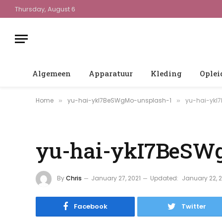
Thursday, August 6
Algemeen
Apparatuur
Kleding
Oplei
Home
yu-hai-ykI7BeSWgMo-unsplash-1
yu-hai-ykI
»
»
yu-hai-ykI7BeSW
By
Chris
January 27, 2021
Updated:
January 22, 
Facebook
Twitter