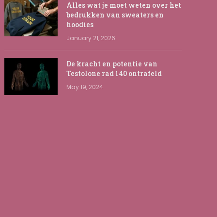
Alles wat je moet weten over het
bedrukken van sweaters en
hoodies
January 21, 2026
De kracht en potentie van
Testolone rad 140 ontrafeld
May 19, 2024